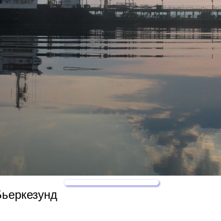
Бьеркезунд