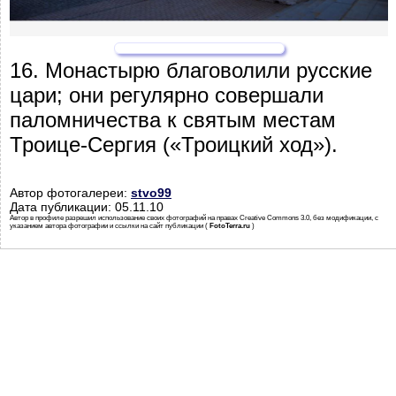
16. Монастырю благоволили русские
цари; они регулярно совершали
паломничества к святым местам
Троице-Сергия («Троицкий ход»).
Автор фотогалереи:
stvo99
Дата публикации: 05.11.10
Автор в профиле разрешил использование своих фотографий на правах Creative Commons 3.0, без модификации, с
указанием автора фотографии и ссылки на сайт публикации (
FotoTerra.ru
)