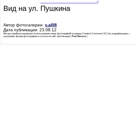
Вид на ул. Пушкина
Автор фотогалереи:
v.al08
Дата публикации: 23.08.12
Автор в профиле разрешил использование своих фотографий на правах Creative Commons 3.0, без модификации, с
указанием автора фотографии и ссылки на сайт публикации (
FotoTerra.ru
)