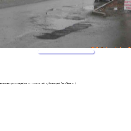
анием автора фотографии и ссылки на сайт публикации (
FotoTerra.ru
)