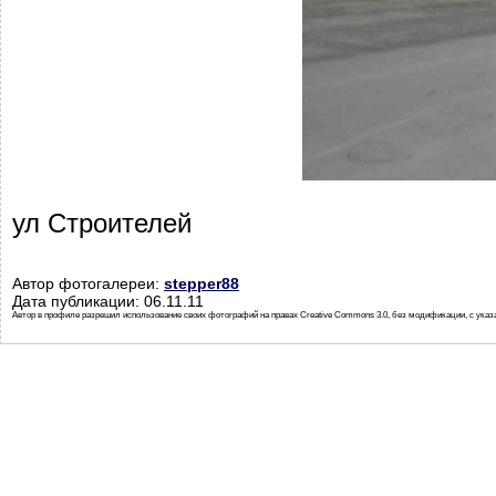
ул Строителей
Автор фотогалереи:
stepper88
Дата публикации: 06.11.11
Автор в профиле разрешил использование своих фотографий на правах Creative Commons 3.0, без модификации, с указ