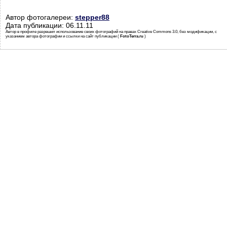
Автор фотогалереи:
stepper88
Дата публикации: 06.11.11
Автор в профиле разрешил использование своих фотографий на правах Creative Commons 3.0, без модификации, с
указанием автора фотографии и ссылки на сайт публикации (
FotoTerra.ru
)