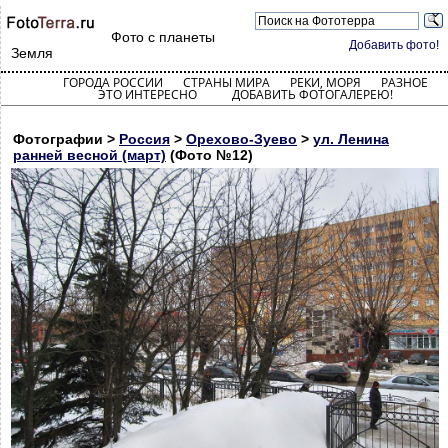
Фото с планеты
Добавить фото!
Земля
ГОРОДА РОССИИ
СТРАНЫ МИРА
РЕКИ, МОРЯ
РАЗНОЕ
ЭТО ИНТЕРЕСНО
ДОБАВИТЬ ФОТОГАЛЕРЕЮ!
Фотографии >
Россия
>
Орехово-Зуево
>
ул. Ленина
ранней весной (март)
(Фото №12)