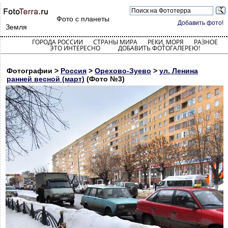
Фото с планеты
Добавить фото!
Земля
ГОРОДА РОССИИ
СТРАНЫ МИРА
РЕКИ, МОРЯ
РАЗНОЕ
ЭТО ИНТЕРЕСНО
ДОБАВИТЬ ФОТОГАЛЕРЕЮ!
Фотографии >
Россия
>
Орехово-Зуево
>
ул. Ленина
ранней весной (март)
(Фото №3)