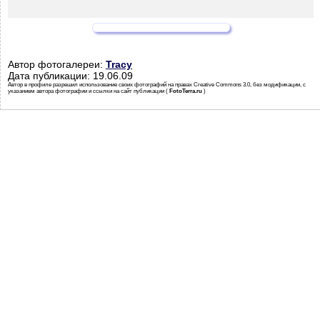
Автор фотогалереи:
Tracy
Дата публикации: 19.06.09
Автор в профиле разрешил использование своих фотографий на правах Creative Commons 3.0, без модификации, с
указанием автора фотографии и ссылки на сайт публикации (
FotoTerra.ru
)