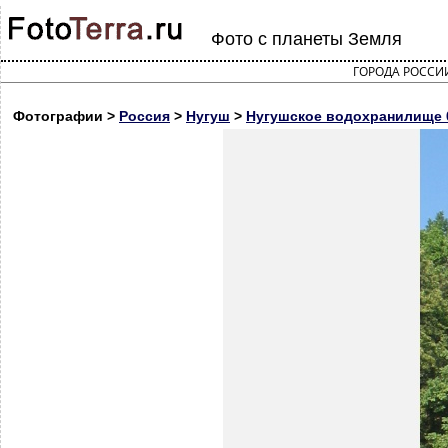
Фото с планеты Земля
ГОРОДА РОССИ
Фотографии >
Россия
>
Нугуш
>
Нугушское водохранилище 0