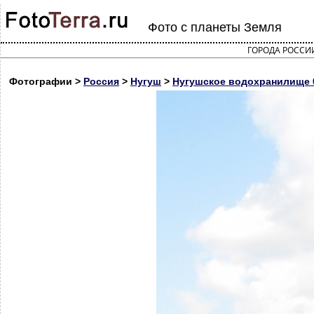
Фото с планеты Земля
ГОРОДА РОССИ
Фотографии >
Россия
>
Нугуш
>
Нугушское водохранилище 0