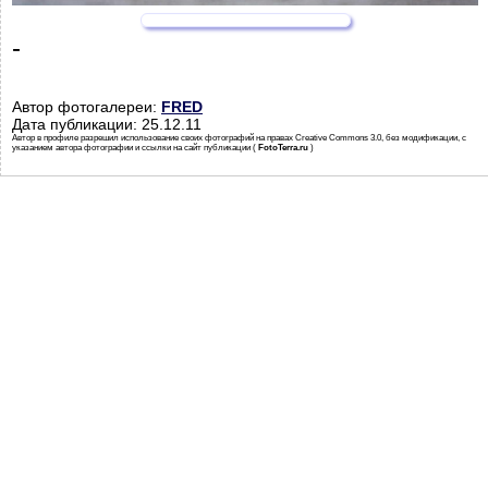
-
Автор фотогалереи:
FRED
Дата публикации: 25.12.11
Автор в профиле разрешил использование своих фотографий на правах Creative Commons 3.0, без модификации, с
указанием автора фотографии и ссылки на сайт публикации (
FotoTerra.ru
)