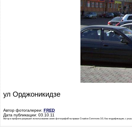
ул Орджоникидзе
Автор фотогалереи:
FRED
Дата публикации: 03.10.11
Автор в профиле разрешил использование своих фотографий на правах Creative Commons 3.0, без модификации, с указ