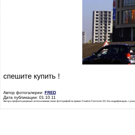
спешите купить !
Автор фотогалереи:
FRED
Дата публикации: 01.10.11
Автор в профиле разрешил использование своих фотографий на правах Creative Commons 3.0, без модификации, с указ