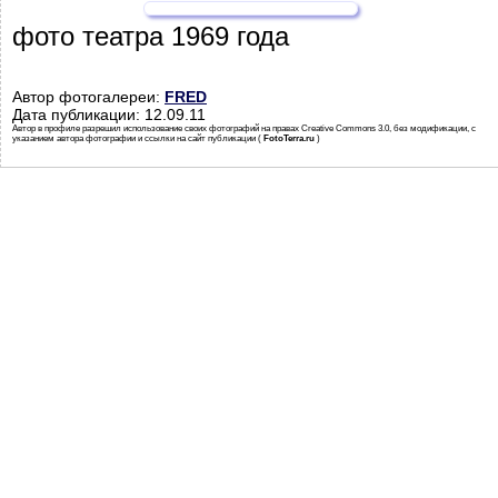
фото театра 1969 года
Автор фотогалереи:
FRED
Дата публикации: 12.09.11
Автор в профиле разрешил использование своих фотографий на правах Creative Commons 3.0, без модификации, с
указанием автора фотографии и ссылки на сайт публикации (
FotoTerra.ru
)