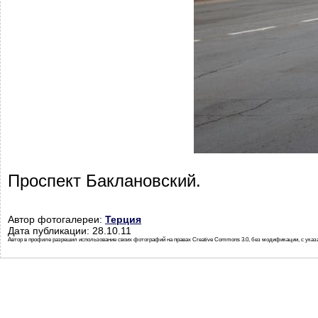
Проспект Баклановский.
Автор фотогалереи:
Терция
Дата публикации: 28.10.11
Автор в профиле разрешил использование своих фотографий на правах Creative Commons 3.0, без модификации, с указ