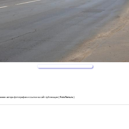
анием автора фотографии и ссылки на сайт публикации (
FotoTerra.ru
)