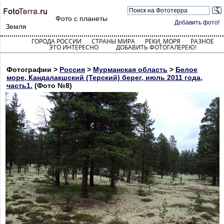
Фото с планеты
Добавить фото!
Земля
ГОРОДА РОССИИ
СТРАНЫ МИРА
РЕКИ, МОРЯ
РАЗНОЕ
ЭТО ИНТЕРЕСНО
ДОБАВИТЬ ФОТОГАЛЕРЕЮ!
Фотографии >
Россия
>
Мурманская область
>
Белое
море, Кандалакшский (Терский) берег, июль 2011 года,
часть1.
(Фото №8)