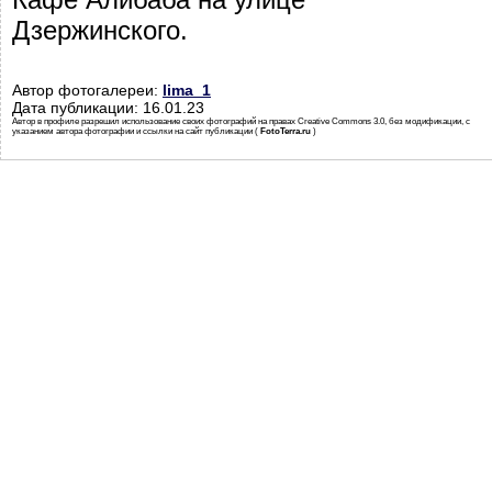
Дзержинского.
Автор фотогалереи:
lima_1
Дата публикации: 16.01.23
Автор в профиле разрешил использование своих фотографий на правах Creative Commons 3.0, без модификации, с
указанием автора фотографии и ссылки на сайт публикации (
FotoTerra.ru
)