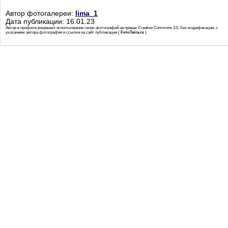
Автор фотогалереи:
lima_1
Дата публикации: 16.01.23
Автор в профиле разрешил использование своих фотографий на правах Creative Commons 3.0, без модификации, с
указанием автора фотографии и ссылки на сайт публикации (
FotoTerra.ru
)