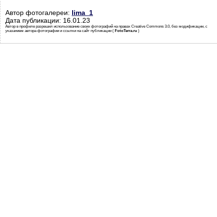
Автор фотогалереи:
lima_1
Дата публикации: 16.01.23
Автор в профиле разрешил использование своих фотографий на правах Creative Commons 3.0, без модификации, с
указанием автора фотографии и ссылки на сайт публикации (
FotoTerra.ru
)