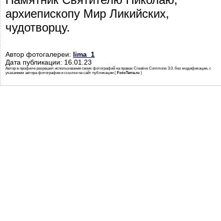
архиепископу Мир Ликийских,
чудотворцу.
Автор фотогалереи:
lima_1
Дата публикации: 16.01.23
Автор в профиле разрешил использование своих фотографий на правах Creative Commons 3.0, без модификации, с
указанием автора фотографии и ссылки на сайт публикации (
FotoTerra.ru
)