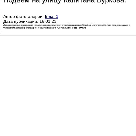
Автор фотогалереи:
lima_1
Дата публикации: 16.01.23
Автор в профиле разрешил использование своих фотографий на правах Creative Commons 3.0, без модификации, с
указанием автора фотографии и ссылки на сайт публикации (
FotoTerra.ru
)