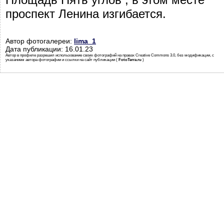
проспект Ленина изгибается.
Автор фотогалереи:
lima_1
Дата публикации: 16.01.23
Автор в профиле разрешил использование своих фотографий на правах Creative Commons 3.0, без модификации, с
указанием автора фотографии и ссылки на сайт публикации (
FotoTerra.ru
)