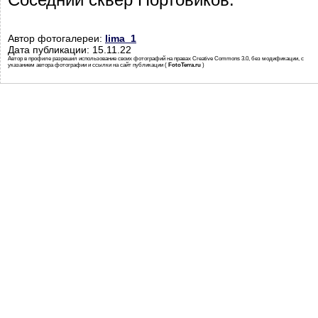
Автор фотогалереи:
lima_1
Дата публикации: 15.11.22
Автор в профиле разрешил использование своих фотографий на правах Creative Commons 3.0, без модификации, с
указанием автора фотографии и ссылки на сайт публикации (
FotoTerra.ru
)