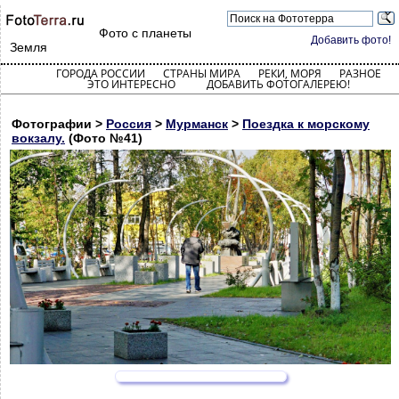
Фото с планеты
Добавить фото!
Земля
ГОРОДА РОССИИ
СТРАНЫ МИРА
РЕКИ, МОРЯ
РАЗНОЕ
ЭТО ИНТЕРЕСНО
ДОБАВИТЬ ФОТОГАЛЕРЕЮ!
Фотографии >
Россия
>
Мурманск
>
Поездка к морскому
вокзалу.
(Фото №41)