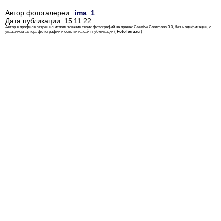
Автор фотогалереи:
lima_1
Дата публикации: 15.11.22
Автор в профиле разрешил использование своих фотографий на правах Creative Commons 3.0, без модификации, с
указанием автора фотографии и ссылки на сайт публикации (
FotoTerra.ru
)