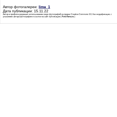
Автор фотогалереи:
lima_1
Дата публикации: 15.11.22
Автор в профиле разрешил использование своих фотографий на правах Creative Commons 3.0, без модификации, с
указанием автора фотографии и ссылки на сайт публикации (
FotoTerra.ru
)