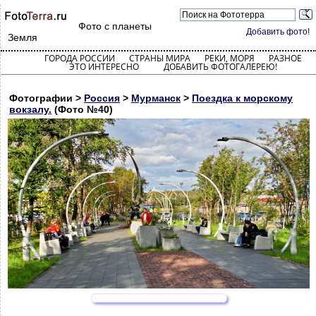
Фото с планеты
Добавить фото!
Земля
ГОРОДА РОССИИ
СТРАНЫ МИРА
РЕКИ, МОРЯ
РАЗНОЕ
ЭТО ИНТЕРЕСНО
ДОБАВИТЬ ФОТОГАЛЕРЕЮ!
Фотографии >
Россия
>
Мурманск
>
Поездка к морскому
вокзалу.
(Фото №40)