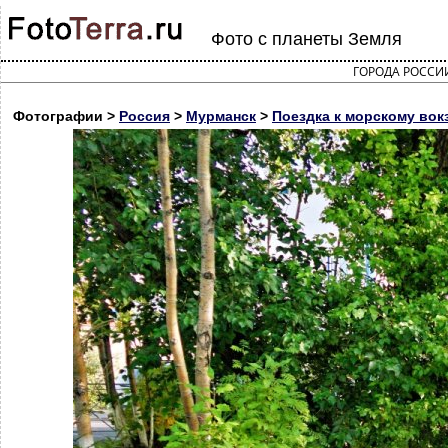
Фото с планеты Земля
ГОРОДА РОССИ
Фотографии >
Россия
>
Мурманск
>
Поездка к морскому вок