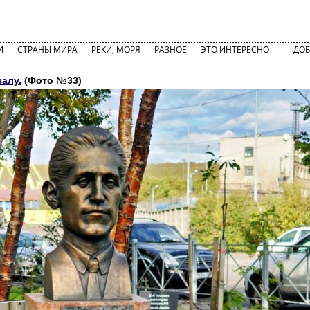
И
СТРАНЫ МИРА
РЕКИ, МОРЯ
РАЗНОЕ
ЭТО ИНТЕРЕСНО
ДОБ
залу.
(Фото №33)