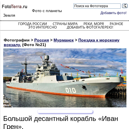
Фото с планеты
Добавить фото!
Земля
ГОРОДА РОССИИ
СТРАНЫ МИРА
РЕКИ, МОРЯ
РАЗНОЕ
ЭТО ИНТЕРЕСНО
ДОБАВИТЬ ФОТОГАЛЕРЕЮ!
Фотографии >
Россия
>
Мурманск
>
Поездка к морскому
вокзалу.
(Фото №21)
Большой десантный корабль «Иван
Грен».