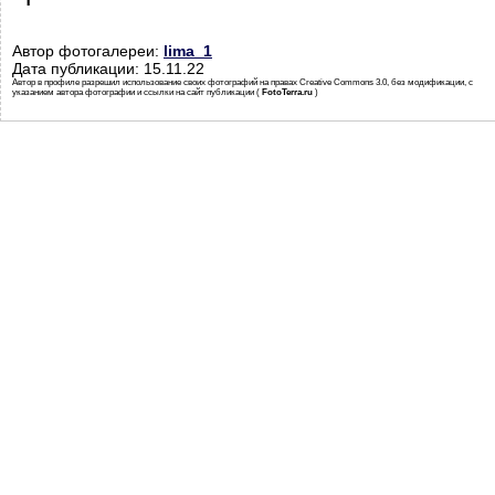
Автор фотогалереи:
lima_1
Дата публикации: 15.11.22
Автор в профиле разрешил использование своих фотографий на правах Creative Commons 3.0, без модификации, с
указанием автора фотографии и ссылки на сайт публикации (
FotoTerra.ru
)