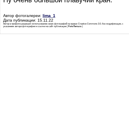
Автор фотогалереи:
lima_1
Дата публикации: 15.11.22
Автор в профиле разрешил использование своих фотографий на правах Creative Commons 3.0, без модификации, с
указанием автора фотографии и ссылки на сайт публикации (
FotoTerra.ru
)