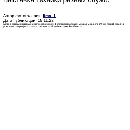
Автор фотогалереи:
lima_1
Дата публикации: 15.11.22
Автор в профиле разрешил использование своих фотографий на правах Creative Commons 3.0, без модификации, с
указанием автора фотографии и ссылки на сайт публикации (
FotoTerra.ru
)