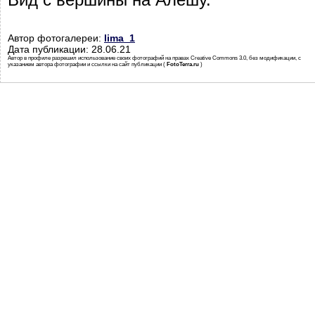
Автор фотогалереи:
lima_1
Дата публикации: 28.06.21
Автор в профиле разрешил использование своих фотографий на правах Creative Commons 3.0, без модификации, с
указанием автора фотографии и ссылки на сайт публикации (
FotoTerra.ru
)