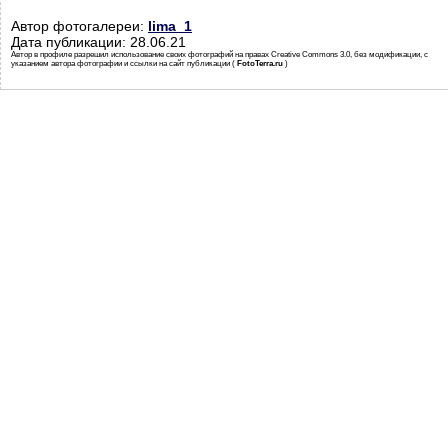
Автор фотогалереи:
lima_1
Дата публикации: 28.06.21
Автор в профиле разрешил использование своих фотографий на правах Creative Commons 3.0, без модификации, с
указанием автора фотографии и ссылки на сайт публикации (
FotoTerra.ru
)