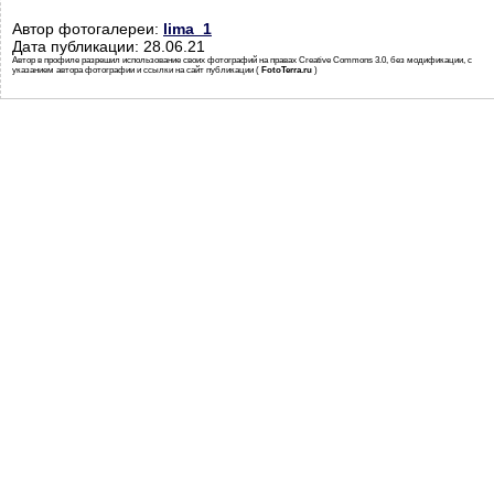
Автор фотогалереи:
lima_1
Дата публикации: 28.06.21
Автор в профиле разрешил использование своих фотографий на правах Creative Commons 3.0, без модификации, с
указанием автора фотографии и ссылки на сайт публикации (
FotoTerra.ru
)