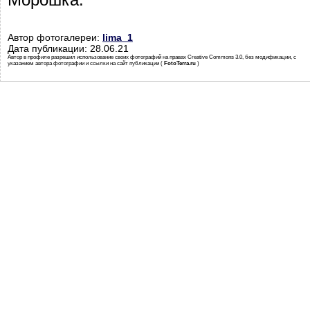
Автор фотогалереи:
lima_1
Дата публикации: 28.06.21
Автор в профиле разрешил использование своих фотографий на правах Creative Commons 3.0, без модификации, с
указанием автора фотографии и ссылки на сайт публикации (
FotoTerra.ru
)