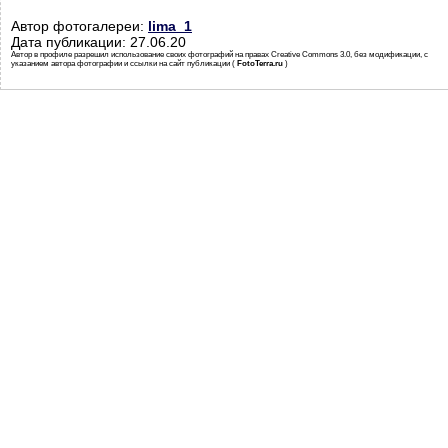
Автор фотогалереи:
lima_1
Дата публикации: 27.06.20
Автор в профиле разрешил использование своих фотографий на правах Creative Commons 3.0, без модификации, с
указанием автора фотографии и ссылки на сайт публикации (
FotoTerra.ru
)