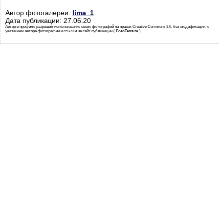
Автор фотогалереи:
lima_1
Дата публикации: 27.06.20
Автор в профиле разрешил использование своих фотографий на правах Creative Commons 3.0, без модификации, с
указанием автора фотографии и ссылки на сайт публикации (
FotoTerra.ru
)