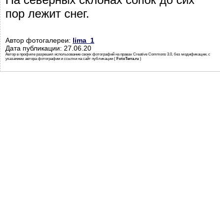
пор лежит снег.
Автор фотогалереи:
lima_1
Дата публикации: 27.06.20
Автор в профиле разрешил использование своих фотографий на правах Creative Commons 3.0, без модификации, с
указанием автора фотографии и ссылки на сайт публикации (
FotoTerra.ru
)