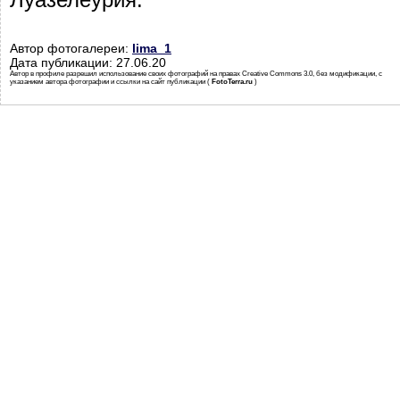
Автор фотогалереи:
lima_1
Дата публикации: 27.06.20
Автор в профиле разрешил использование своих фотографий на правах Creative Commons 3.0, без модификации, с
указанием автора фотографии и ссылки на сайт публикации (
FotoTerra.ru
)