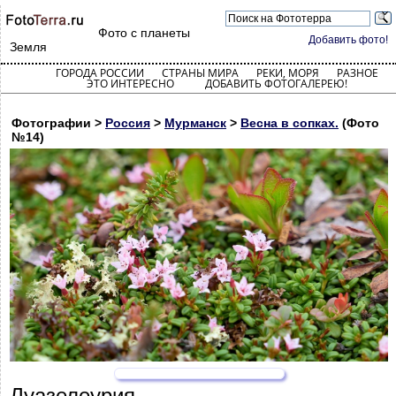
Фото с планеты
Добавить фото!
Земля
ГОРОДА РОССИИ
СТРАНЫ МИРА
РЕКИ, МОРЯ
РАЗНОЕ
ЭТО ИНТЕРЕСНО
ДОБАВИТЬ ФОТОГАЛЕРЕЮ!
Фотографии >
Россия
>
Мурманск
>
Весна в сопках.
(Фото
№14)
Луазелеурия.