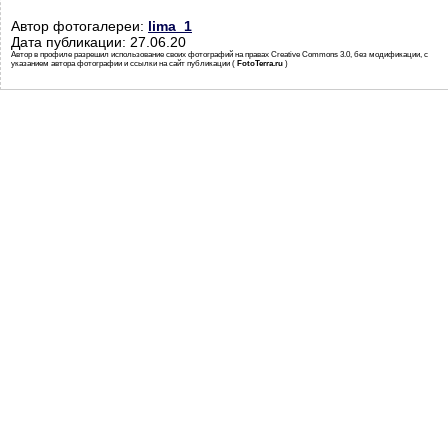
Автор фотогалереи:
lima_1
Дата публикации: 27.06.20
Автор в профиле разрешил использование своих фотографий на правах Creative Commons 3.0, без модификации, с
указанием автора фотографии и ссылки на сайт публикации (
FotoTerra.ru
)