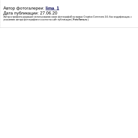
Автор фотогалереи:
lima_1
Дата публикации: 27.06.20
Автор в профиле разрешил использование своих фотографий на правах Creative Commons 3.0, без модификации, с
указанием автора фотографии и ссылки на сайт публикации (
FotoTerra.ru
)