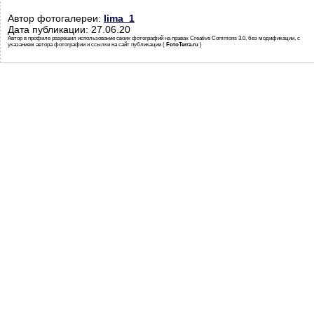
Автор фотогалереи:
lima_1
Дата публикации: 27.06.20
Автор в профиле разрешил использование своих фотографий на правах Creative Commons 3.0, без модификации, с
указанием автора фотографии и ссылки на сайт публикации (
FotoTerra.ru
)