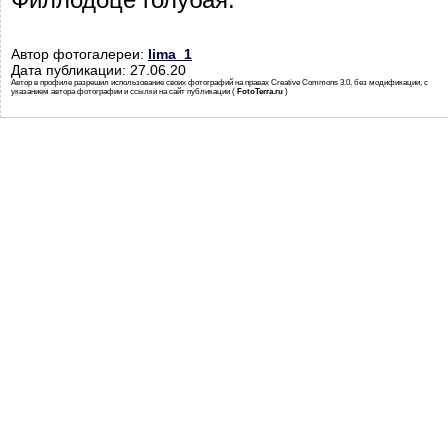
Автор фотогалереи:
lima_1
Дата публикации: 27.06.20
Автор в профиле разрешил использование своих фотографий на правах Creative Commons 3.0, без модификации, с
указанием автора фотографии и ссылки на сайт публикации (
FotoTerra.ru
)