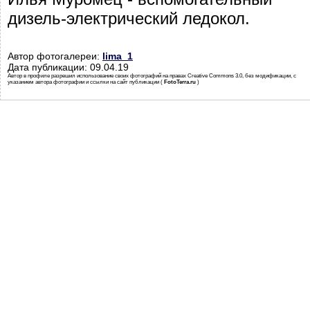
дизель-электрический ледокол.
Автор фотогалереи:
lima_1
Дата публикации: 09.04.19
Автор в профиле разрешил использование своих фотографий на правах Creative Commons 3.0, без модификации, с
указанием автора фотографии и ссылки на сайт публикации (
FotoTerra.ru
)