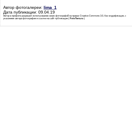
Автор фотогалереи:
lima_1
Дата публикации: 09.04.19
Автор в профиле разрешил использование своих фотографий на правах Creative Commons 3.0, без модификации, с
указанием автора фотографии и ссылки на сайт публикации (
FotoTerra.ru
)