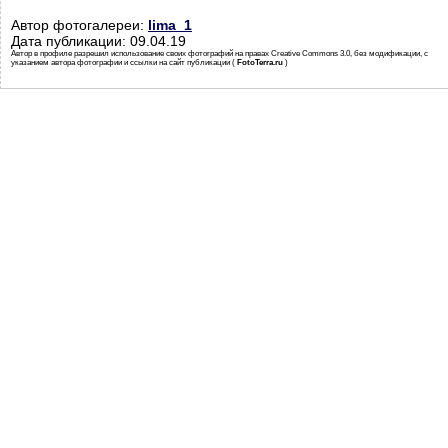
Автор фотогалереи:
lima_1
Дата публикации: 09.04.19
Автор в профиле разрешил использование своих фотографий на правах Creative Commons 3.0, без модификации, с
указанием автора фотографии и ссылки на сайт публикации (
FotoTerra.ru
)