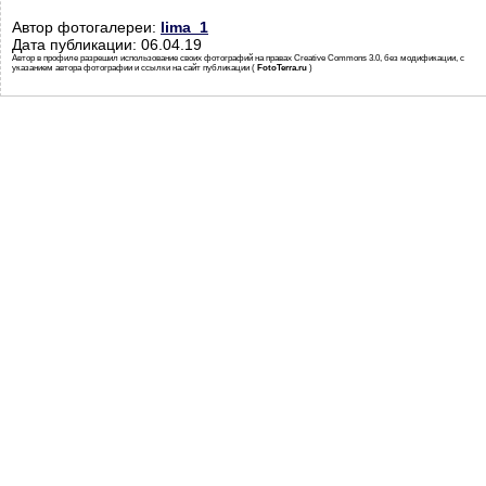
Автор фотогалереи:
lima_1
Дата публикации: 06.04.19
Автор в профиле разрешил использование своих фотографий на правах Creative Commons 3.0, без модификации, с
указанием автора фотографии и ссылки на сайт публикации (
FotoTerra.ru
)