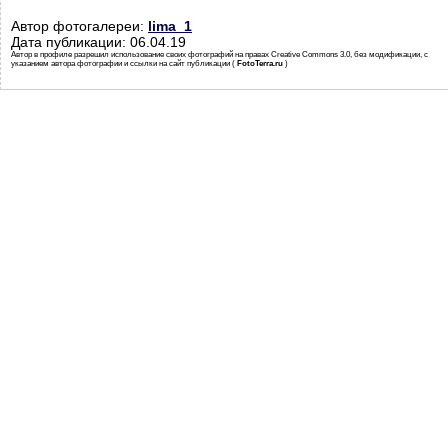
Автор фотогалереи:
lima_1
Дата публикации: 06.04.19
Автор в профиле разрешил использование своих фотографий на правах Creative Commons 3.0, без модификации, с
указанием автора фотографии и ссылки на сайт публикации (
FotoTerra.ru
)