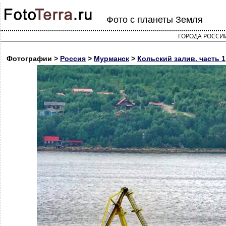
Фото с планеты Земля
ГОРОДА РОССИ
Фотографии >
Россия
>
Мурманск
>
Кольский залив. часть 1