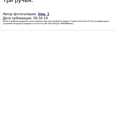
Автор фотогалереи:
lima_1
Дата публикации: 06.04.19
Автор в профиле разрешил использование своих фотографий на правах Creative Commons 3.0, без модификации, с
указанием автора фотографии и ссылки на сайт публикации (
FotoTerra.ru
)