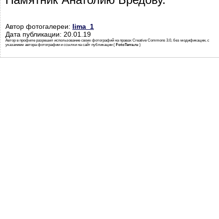
Автор фотогалереи:
lima_1
Дата публикации: 20.01.19
Автор в профиле разрешил использование своих фотографий на правах Creative Commons 3.0, без модификации, с
указанием автора фотографии и ссылки на сайт публикации (
FotoTerra.ru
)